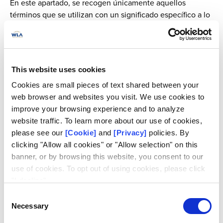
En este apartado, se recogen únicamente aquellos
términos que se utilizan con un significado específico a lo
largo del estándar. La mayoría de los términos que aquí se
emplean se utilizan de acuerdo con sus definiciones
aceptadas en diccionarios o con definiciones
habitualmente aceptadas que pueden consultarse en
This website uses cookies
glosarios de seguridad de la ISO u otros compendios
reconocidos de términos de seguridad.
Cookies are small pieces of text shared between your
web browser and websites you visit. We use cookies to
Activos:
información o recursos que proteger mediante
improve your browsing experience and to analyze
contramedidas.
website traffic. To learn more about our use of cookies,
please see our
[Cookie]
and
[Privacy]
policies. By
Personal:
deberá interpretarse como cualquier empleado,
clicking "Allow all cookies" or "Allow selection" on this
contratista u otro tercero que trabaja para el operador de
banner, or by browsing this website, you consent to our
juegos o el proveedor de juegos, y que, por su función o
use of cookies. To opt out of using cookies, please click
responsables de su correcta aplicación. El cumplimiento
"I decline".
de cualquier estándar no exime per se del cumplimiento
Consent
de cualquier obligación legal. Acceso, tiene el potencial
Necessary
Selection
de afectar a la confidencialidad, disponibilidad o