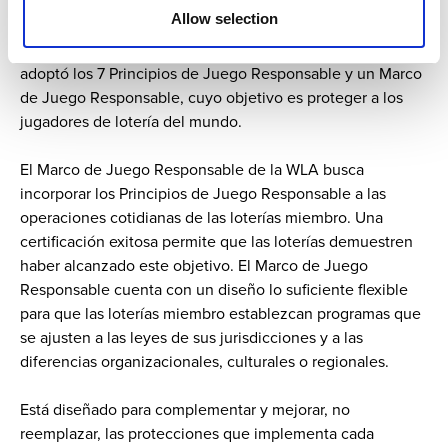
social corporativa de la WLA. Nuestras loterías miembro
Allow selection
aumentan sus ventas y devuelven a las buenas causas,
además de facilitar el juego responsable. En 2006, la WLA
adoptó los 7 Principios de Juego Responsable y un Marco
de Juego Responsable, cuyo objetivo es proteger a los
jugadores de lotería del mundo.
El Marco de Juego Responsable de la WLA busca
incorporar los Principios de Juego Responsable a las
operaciones cotidianas de las loterías miembro. Una
certificación exitosa permite que las loterías demuestren
haber alcanzado este objetivo. El Marco de Juego
Responsable cuenta con un diseño lo suficiente flexible
para que las loterías miembro establezcan programas que
se ajusten a las leyes de sus jurisdicciones y a las
diferencias organizacionales, culturales o regionales.
Está diseñado para complementar y mejorar, no
reemplazar, las protecciones que implementa cada