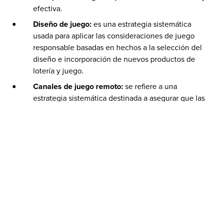
efectiva.
Diseño de juego:
es una estrategia sistemática
usada para aplicar las consideraciones de juego
responsable basadas en hechos a la selección del
diseño e incorporación de nuevos productos de
lotería y juego.
Canales de juego remoto:
se refiere a una
estrategia sistemática destinada a asegurar que las
plataformas interactivas de juego remoto cuenten
con medidas de seguridad para proteger al jugador.
Publicidad y comunicaciones de marketing:
se
refiere a la aplicación de políticas y programas para
garantizar la mejora continua de las prácticas
responsables de marketing y comunicaciones y a la
aplicación de códigos normativos.
Educación del jugador:
es una estrategia
sistemática destinada a apoyar, incorporar y