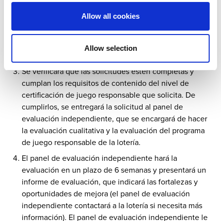
framework/framework
Allow all cookies
Acceda a la plataforma digitalrg.com para enviar sus
documentos a través de
www.digitalrg.com
y
seleccione el nivel de certificación. Tenemos dos
Allow selection
fechas límites, 1 de mayo y 1 de octubre.
Se verificará que las solicitudes estén completas y
cumplan los requisitos de contenido del nivel de
certificación de juego responsable que solicita. De
cumplirlos, se entregará la solicitud al panel de
evaluación independiente, que se encargará de hacer
la evaluación cualitativa y la evaluación del programa
de juego responsable de la lotería.
El panel de evaluación independiente hará la
evaluación en un plazo de 6 semanas y presentará un
informe de evaluación, que indicará las fortalezas y
oportunidades de mejora (el panel de evaluación
independiente contactará a la lotería si necesita más
información). El panel de evaluación independiente le